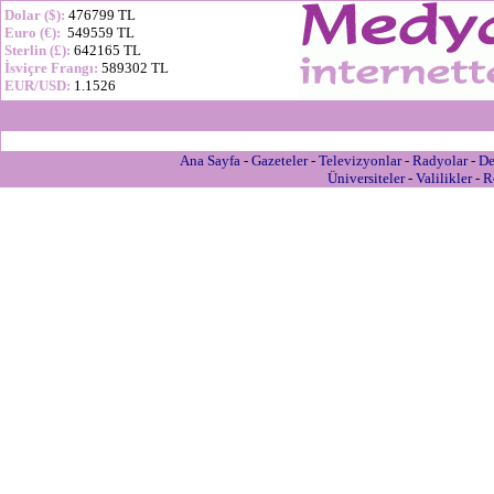
Dolar ($):
476799 TL
Euro (€):
549559 TL
Sterlin (£):
642165 TL
İsviçre Frangı:
589302 TL
EUR/USD:
1.1526
Ana Sayfa
-
Gazeteler
-
Televizyonlar
-
Radyolar
-
De
Üniversiteler
-
Valilikler
-
R