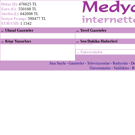
Dolar ($):
476625 TL
Euro (€):
550168 TL
Sterlin (£):
642698 TL
İsviçre Frangı:
590477 TL
EUR/USD:
1.1542
→
Ulusal Gazeteler
→
Yerel Gazeteler
→
Köşe Yazarları
→
Son Dakika Haberleri
→
Üniversiteler
Ana Sayfa
-
Gazeteler
-
Televizyonlar
-
Radyolar
-
De
Üniversiteler
-
Valilikler
-
R